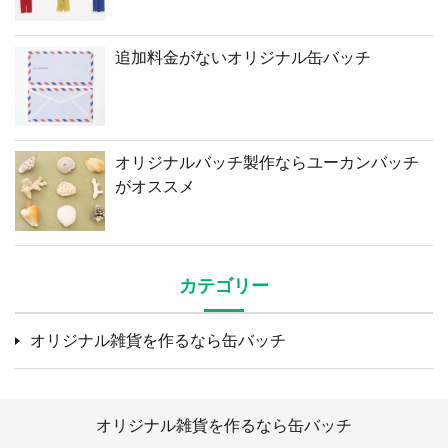
追加料金がないオリジナル缶バッチ
オリジナルバッチ製作ならユーカンバッチ
がオススメ
カテゴリー
オリジナル雑貨を作るなら缶バッチ
オリジナル雑貨を作るなら缶バッチ