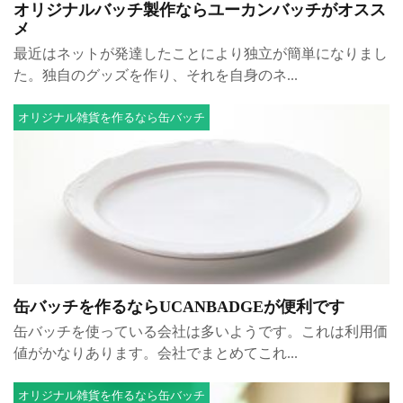
オリジナルバッチ製作ならユーカンバッチがオスス
メ
最近はネットが発達したことにより独立が簡単になりまし
た。独自のグッズを作り、それを自身のネ...
オリジナル雑貨を作るなら缶バッチ
缶バッチを作るならUCANBADGEが便利です
缶バッチを使っている会社は多いようです。これは利用価
値がかなりあります。会社でまとめてこれ...
オリジナル雑貨を作るなら缶バッチ