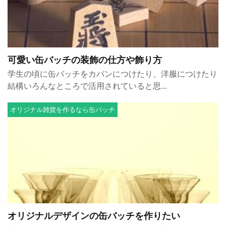
可愛い缶バッチの装飾の仕方や飾り方
学生の頃に缶バッチをカバンにつけたり、洋服につけたり
結構いろんなところで活用されていると思...
オリジナル雑貨を作るなら缶バッチ
オリジナルデザインの缶バッチを作りたい